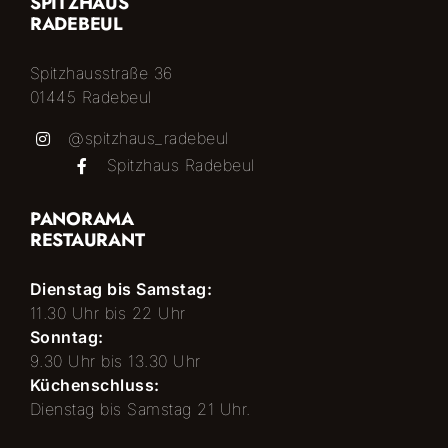
SPITZHAUS
RADEBEUL
GUTSCHEINE
Spitzhausstraße 36
01445 Radebeul
KONTAKT
@spitzhaus_radebeul
Spitzhaus Radebeul
PANORAMA
RESTAURANT
Dienstag bis Samstag:
11.30 Uhr bis 22 Uhr
Sonntag:
9.30 Uhr bis 13.30 Uhr
Küchenschluss:
Dienstag bis Samstag 21 Uhr.